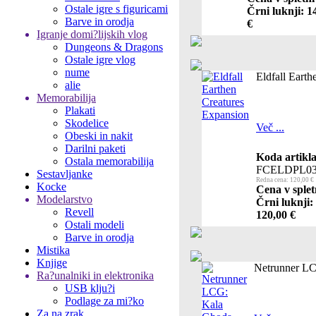
Ostale igre s figuricami
Črni luknji: 1
Barve in orodja
€
Igranje domi?lijskih vlog
Dungeons & Dragons
Ostale igre vlog
nume
Eldfall Eart
alie
Memorabilija
Plakati
Skodelice
Več ...
Obeski in nakit
Darilni paketi
Koda artikla
Ostala memorabilija
FCELDPL0
Sestavljanke
Redna cena: 120,00 €
Kocke
Cena v splet
Modelarstvo
Črni luknji:
Revell
120,00 €
Ostali modeli
Barve in orodja
Mistika
Knjige
Netrunner L
Ra?unalniki in elektronika
USB klju?i
Podlage za mi?ko
Za na zrak