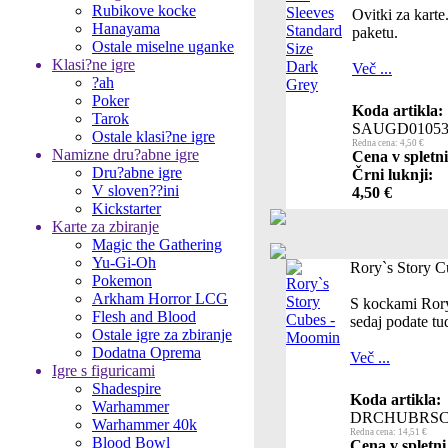
Rubikove kocke
Ovitki za kart
Hanayama
paketu.
Ostale miselne uganke
Klasi?ne igre
Več ...
?ah
Poker
Koda artikla:
Tarok
SAUGD01053
Ostale klasi?ne igre
Redna cena: 4,50 €
Namizne dru?abne igre
Cena v spletni
Dru?abne igre
Črni luknji:
V sloven??ini
4,50 €
Kickstarter
Karte za zbiranje
Magic the Gathering
Yu-Gi-Oh
Rory`s Story 
Pokemon
Arkham Horror LCG
S kockami Rory
Flesh and Blood
sedaj podate t
Ostale igre za zbiranje
Dodatna Oprema
Več ...
Igre s figuricami
Shadespire
Koda artikla:
Warhammer
DRCHUBRSC
Warhammer 40k
Redna cena: 14,51 €
Blood Bowl
Cena v spletni