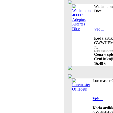
Warhammer 
Dice
Več ...
Koda artik
GWWHEM
71
Redna cena: 16,49 
Cena v spl
Črni luknji
16,49 €
Loremaster 
Več ...
Koda artikl
GWWHHE8