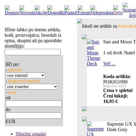
Iskali ste artikle za
katerokol
Iščete lahko po imenu artikla,
kodi, proizvajalcu, besedah iz
opisa, skupini ali pa uporabite
Sun and Moon 
domišljijo:
1 od dveh ?katel 
Več ...
Išči po:
-
starosti
Koda artikla:
-
blagovni znamki
POK811999
Redna cena: 16,95 €
Cena v spletni
-
ceni
Črni luknji:
od
16,95 €
do
EUR
Supreme UX Sl
Dark Grey
Miselne uganke