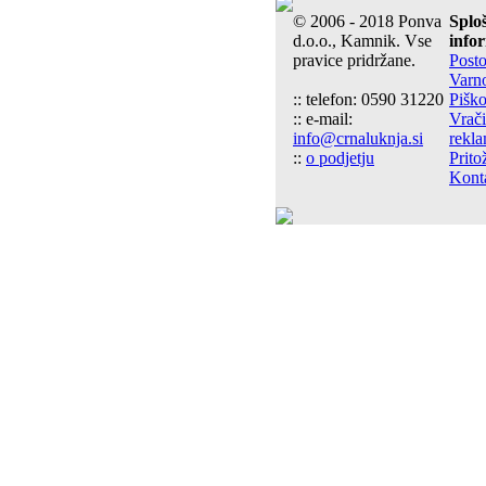
© 2006 - 2018 Ponva
Splo
d.o.o., Kamnik. Vse
info
pravice pridržane.
Post
Varn
:: telefon: 0590 31220
Piško
:: e-mail:
Vrači
info@crnaluknja.si
rekla
::
o podjetju
Prito
Kont