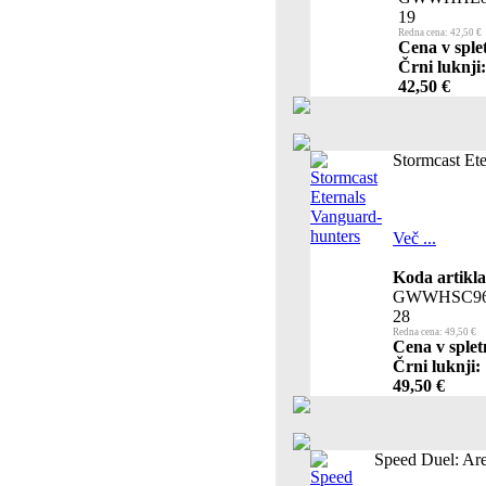
19
Redna cena: 42,50 €
Cena v sple
Črni luknji:
42,50 €
Stormcast Et
Več ...
Koda artikla
GWWHSC96
28
Redna cena: 49,50 €
Cena v splet
Črni luknji:
49,50 €
Speed Duel: Are