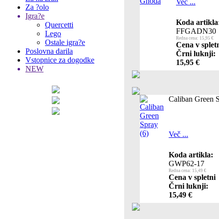
Več ...
Za ?olo
Igra?e
Koda artikla
Quercetti
FFGADN30
Lego
Redna cena: 15,95 €
Ostale igra?e
Cena v splet
Poslovna darila
Črni luknji:
Vstopnice za dogodke
15,95 €
NEW
Caliban Green S
Več ...
Koda artikla:
GWP62-17
Redna cena: 15,49 €
Cena v spletni
Črni luknji:
15,49 €