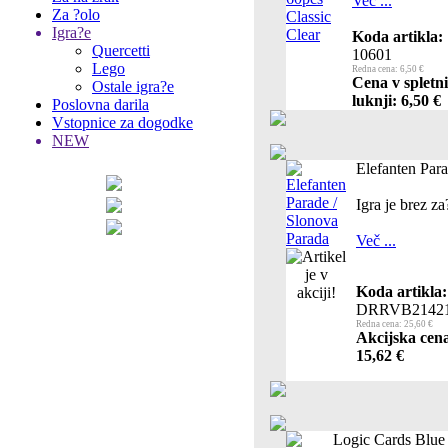
Več ...
Za ?olo
Igra?e
Koda artikla:
Quercetti
10601
Lego
Redna cena: 6,50 €
Cena v spletn
Ostale igra?e
luknji: 6,50 €
Poslovna darila
Vstopnice za dogodke
NEW
Elefanten Par
Igra je brez za?
Več ...
Koda artikla:
DRRVB2142
Redna cena: 25,60 €
Akcijska cen
15,62 €
Logic Cards Blue