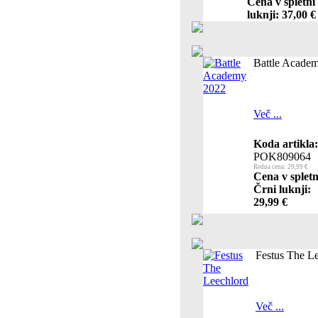
Cena v spletni
luknji: 37,00 €
Battle Acade
Več ...
Koda artikla:
POK809064
Redna cena: 29,99 €
Cena v spletn
Črni luknji:
29,99 €
Festus The L
Več ...