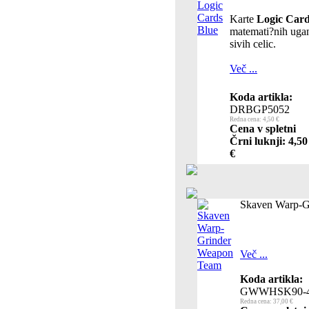
Karte
Logic Car
matemati?nih ugan
sivih celic.
Več ...
Koda artikla:
DRBGP5052
Redna cena: 4,50 €
Cena v spletni
Črni luknji: 4,50
€
Skaven Warp-G
Več ...
Koda artikla:
GWWHSK90-
Redna cena: 37,00 €