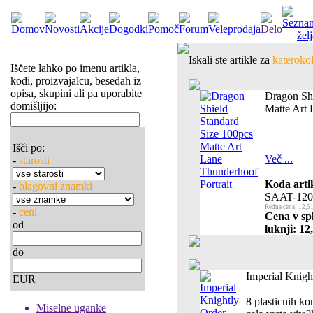
Iskali ste artikle za
katerokol
Iščete lahko po imenu artikla,
kodi, proizvajalcu, besedah iz
opisa, skupini ali pa uporabite
Dragon Shi
domišljijo:
Matte Art 
Išči po:
Več ...
-
starosti
Koda arti
-
blagovni znamki
SAAT-120
Redna cena: 12,51
-
ceni
Cena v sp
od
luknji: 12
do
Imperial Knigh
EUR
8 plasticnih ko
Miselne uganke