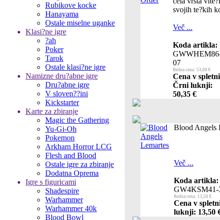
cela vrsta vite
Rubikove kocke
svojih te?kih k
Hanayama
Ostale miselne uganke
Več ...
Klasi?ne igre
?ah
Koda artikla:
Poker
GWWHEM86
Tarok
07
Ostale klasi?ne igre
Redna cena: 53,00 €
Namizne dru?abne igre
Cena v spletni
Dru?abne igre
Črni luknji:
V sloven??ini
50,35 €
Kickstarter
Karte za zbiranje
Magic the Gathering
Blood Angels 
Yu-Gi-Oh
Pokemon
Arkham Horror LCG
Flesh and Blood
Več ...
Ostale igre za zbiranje
Dodatna Oprema
Koda artikla:
Igre s figuricami
GW4KSM41-
Shadespire
Redna cena: 13,50 €
Warhammer
Cena v spletn
Warhammer 40k
luknji: 13,50 
Blood Bowl