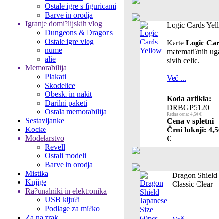
Ostale igre s figuricami
Barve in orodja
Igranje domi?lijskih vlog
Logic Cards Yel
Dungeons & Dragons
Ostale igre vlog
Karte
Logic Ca
nume
matemati?nih ug
alie
sivih celic.
Memorabilija
Plakati
Več ...
Skodelice
Obeski in nakit
Koda artikla:
Darilni paketi
DRBGP5120
Ostala memorabilija
Redna cena: 4,50 €
Sestavljanke
Cena v spletni
Kocke
Črni luknji: 4,5
Modelarstvo
€
Revell
Ostali modeli
Barve in orodja
Mistika
Dragon Shield 
Knjige
Classic Clear
Ra?unalniki in elektronika
USB klju?i
Podlage za mi?ko
Za na zrak