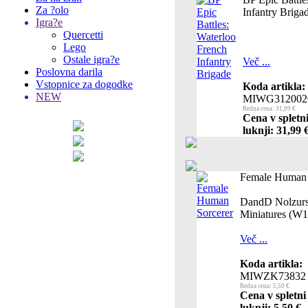
Za ?olo
Infantry Briga
Igra?e
Quercetti
Lego
Ostale igra?e
Več ...
Poslovna darila
Vstopnice za dogodke
Koda artikla:
NEW
MIWG312002
Redna cena: 31,99 €
Cena v spletn
luknji: 31,99 
Female Human 
DandD Nolzurs
Miniatures (W1
Več ...
Koda artikla:
MIWZK73832
Redna cena: 5,50 €
Cena v spletni
luknji: 5,50 €