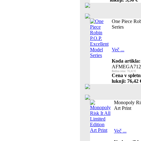
One Piece Rob
Series
Več ...
Koda artikla:
AFMEGA712
Redna cena: 76,42 €
Cena v spletn
luknji: 76,42 
Monopoly Risk
Art Print
Več ...