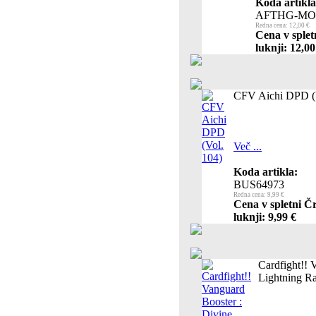
Koda artikla
AFTHG-MO
Redna cena: 12,00 €
Cena v splet
luknji: 12,00
CFV Aichi DPD (V
Več ...
Koda artikla:
BUS64973
Redna cena: 9,99 €
Cena v spletni Č
luknji: 9,99 €
Cardfight!! 
Lightning R