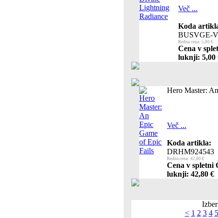
Več ...
Koda artikl
BUSVGE-V
Redna cena: 5,00 €
Cena v sple
luknji: 5,00
Hero Master: An
Več ...
Koda artikla:
DRHM924543
Redna cena: 42,80 €
Cena v spletni 
luknji: 42,80 €
Izber
<
1
2
3
4