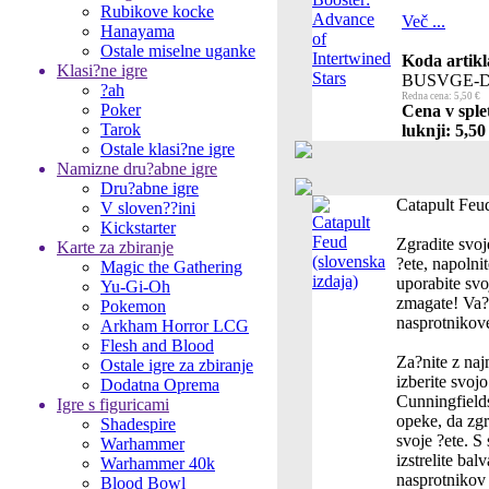
Rubikove kocke
Več ...
Hanayama
Ostale miselne uganke
Koda artikl
Klasi?ne igre
BUSVGE-D
?ah
Redna cena: 5,50 €
Poker
Cena v sple
Tarok
luknji: 5,50
Ostale klasi?ne igre
Namizne dru?abne igre
Dru?abne igre
Catapult Feud
V sloven??ini
Kickstarter
Zgradite svoj
Karte za zbiranje
?ete, napolnit
Magic the Gathering
uporabite svo
Yu-Gi-Oh
zmagate! Va? c
Pokemon
nasprotnikove
Arkham Horror LCG
Flesh and Blood
Za?nite z naj
Ostale igre za zbiranje
izberite svoj
Dodatna Oprema
Cunningfields
Igre s figuricami
opeke, da zgr
Shadespire
svoje ?ete. S
Warhammer
izstrelite balv
Warhammer 40k
nasprotnikov 
Blood Bowl