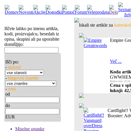
Iskali ste artikle za
katerokol
Iščete lahko po imenu artikla,
kodi, proizvajalcu, besedah iz
opisa, skupini ali pa uporabite
Empire Gr
domišljijo:
Več ...
Išči po:
-
starosti
Koda artik
GWWHEM
-
blagovni znamki
Redna cena: 42,50
Cena v spl
-
ceni
luknji: 42,
od
do
Cardfight!!
Booster: Adv
EUR
Miselne uganke