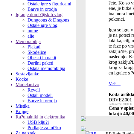
?ete. Ko so v
Ostale igre s figuricami
ene, je bitk
Barve in orodja
ina mora imeti
Igranje domi?lijskih vlog
pokonci.
Dungeons & Dragons
Ostale igre vlog
Igra se igra v
nume
je na potezi r
alie
taktika, cilj,
Memorabilija
te faze po vr
Plakati
zaklju?ite, p
Skodelice
naslednjo. Ko 
Obeski in nakit
krog zaklju?i
Darilni paketi
krog za krog
Ostala memorabilija
en igralec s ?
Sestavljanke
Kocke
Več ...
Modelarstvo
Revell
Koda artikla
Ostali modeli
DRVEZ001
Barve in orodja
Redna cena: 40,00 €
Mistika
Cena v splet
Knjige
luknji: 40,00
Ra?unalniki in elektronika
USB klju?i
Podlage za mi?ko
Za na zrak
BP Epic Battle