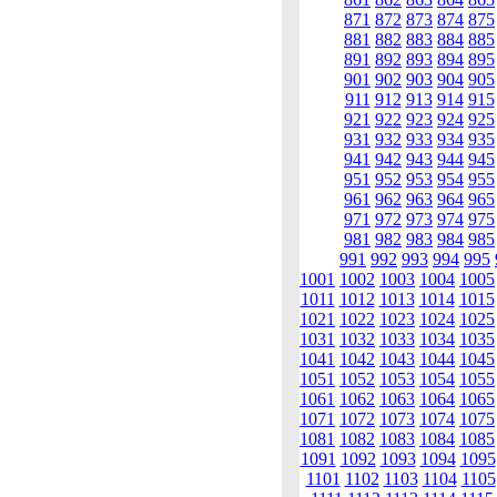
871
872
873
874
875
881
882
883
884
885
891
892
893
894
895
901
902
903
904
905
911
912
913
914
915
921
922
923
924
925
931
932
933
934
935
941
942
943
944
945
951
952
953
954
955
961
962
963
964
965
971
972
973
974
975
981
982
983
984
985
991
992
993
994
995
1001
1002
1003
1004
1005
1011
1012
1013
1014
1015
1021
1022
1023
1024
1025
1031
1032
1033
1034
1035
1041
1042
1043
1044
1045
1051
1052
1053
1054
1055
1061
1062
1063
1064
1065
1071
1072
1073
1074
1075
1081
1082
1083
1084
1085
1091
1092
1093
1094
1095
1101
1102
1103
1104
1105