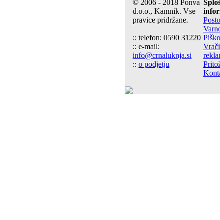
© 2006 - 2018 Ponva
Splo
d.o.o., Kamnik. Vse
info
pravice pridržane.
Post
Varn
:: telefon: 0590 31220
Piško
:: e-mail:
Vrači
info@crnaluknja.si
rekla
::
o podjetju
Prito
Kont