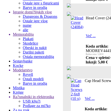
Ostale igre s figuricami
Barve in orodja
Igranje domi?lijskih vlog
Dungeons & Dragons
Head Cover (24
Ostale igre vlog
nume
alie
Memorabilija
Več ...
Plakati
Skodelice
Koda artikla:
Obeski in nakit
MODREV4441
Darilni paketi
Redna cena: 5,00 €
Ostala memorabilija
Cena v spletni
Sestavljanke
luknji: 5,00 €
Kocke
Modelarstvo
Revell
Ostali modeli
Cap Head Screws
Barve in orodja
Mistika
Knjige
Ra?unalniki in elektronika
Več ...
USB klju?i
Podlage za mi?ko
Koda artikla:
Za na zrak