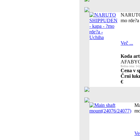
NARUTO 
rno rde?a
Več ...
Koda art
AFABYC
Redna cena: 14,
Cena v sp
Črni lukn
€
Ma
mo
Več