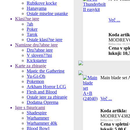
Rubikove kocke
Hanayama
Ostale miselne uganke
Klasi?ne igre
Več ...
?ah
Poker
Tarok
Koda artik
Ostale klasi?ne igre
MODREV0
Namizne dru?abne igre
Redna cena: 10,33 
Cena v spl
Dru?abne igre
luknji: 10,
V sloven??ini
Kickstarter
Karte za zbiranje
Magic the Gathering
Yu-Gi-Oh
Main blade set
Pokemon
Arkham Horror LCG
Flesh and Blood
Ostale igre za zbiranje
Več ...
Dodatna Oprema
Igre s figuricami
Koda artikla:
Shadespire
MODREV4382
Warhammer
Redna cena: 5,00 €
Warhammer 40k
Cena v spletni
Blood Bowl
luknji: 5,00 €