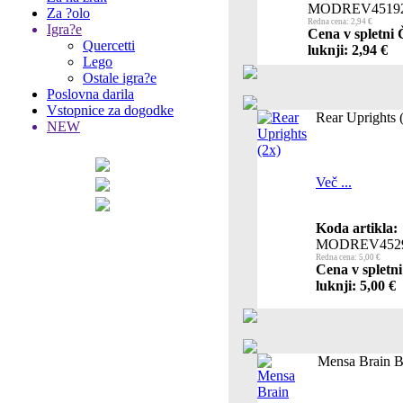
MODREV4519
Za ?olo
Redna cena: 2,94 €
Igra?e
Cena v spletni 
Quercetti
luknji: 2,94 €
Lego
Ostale igra?e
Poslovna darila
Vstopnice za dogodke
Rear Uprights 
NEW
Več ...
Koda artikla:
MODREV452
Redna cena: 5,00 €
Cena v spletn
luknji: 5,00 €
Mensa Brain B