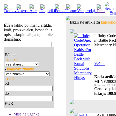
Iskali ste artikle za
katerokol
Iščete lahko po imenu artikla,
kodi, proizvajalcu, besedah iz
opisa, skupini ali pa uporabite
Infinity Cod
domišljijo:
m Battle Pac
Mercenary N
Išči po:
-
starosti
Več ...
-
blagovni znamki
Koda artikla
-
ceni
MIINF2800
od
Redna cena: 109,95 €
Cena v splet
do
luknji: 109,
EUR
Miselne uganke
A-10 Thunde