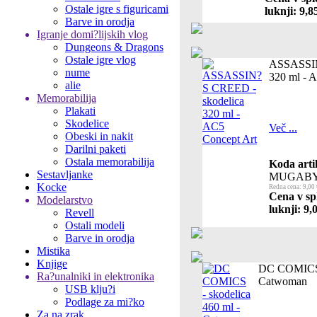
Ostale igre s figuricami
luknji: 9,8
Barve in orodja
Igranje domi?lijskih vlog
Dungeons & Dragons
Ostale igre vlog
ASSASSIN
nume
320 ml - 
alie
Memorabilija
Plakati
Skodelice
Več ...
Obeski in nakit
Darilni paketi
Ostala memorabilija
Koda arti
Sestavljanke
MUGABY
Kocke
Redna cena: 9,00 
Cena v sp
Modelarstvo
luknji: 9,
Revell
Ostali modeli
Barve in orodja
Mistika
Knjige
DC COMICS -
Ra?unalniki in elektronika
Catwoman
USB klju?i
Podlage za mi?ko
Za na zrak