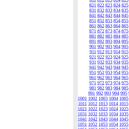
821
822
823
824
825
831
832
833
834
835
841
842
843
844
845
851
852
853
854
855
861
862
863
864
865
871
872
873
874
875
881
882
883
884
885
891
892
893
894
895
901
902
903
904
905
911
912
913
914
915
921
922
923
924
925
931
932
933
934
935
941
942
943
944
945
951
952
953
954
955
961
962
963
964
965
971
972
973
974
975
981
982
983
984
985
991
992
993
994
995
1001
1002
1003
1004
1005
1011
1012
1013
1014
1015
1021
1022
1023
1024
1025
1031
1032
1033
1034
1035
1041
1042
1043
1044
1045
1051
1052
1053
1054
1055