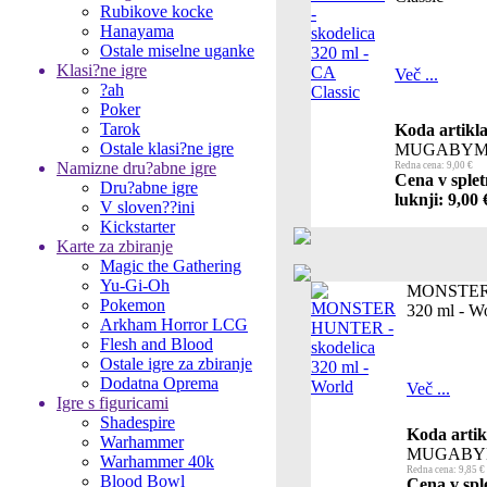
Rubikove kocke
Hanayama
Ostale miselne uganke
Klasi?ne igre
Več ...
?ah
Poker
Tarok
Koda artikla
Ostale klasi?ne igre
MUGABYM
Namizne dru?abne igre
Redna cena: 9,00 €
Cena v splet
Dru?abne igre
luknji: 9,00 
V sloven??ini
Kickstarter
Karte za zbiranje
Magic the Gathering
Yu-Gi-Oh
MONSTER 
Pokemon
320 ml - W
Arkham Horror LCG
Flesh and Blood
Ostale igre za zbiranje
Dodatna Oprema
Več ...
Igre s figuricami
Shadespire
Koda artik
Warhammer
MUGABY
Warhammer 40k
Redna cena: 9,85 €
Blood Bowl
Cena v spl