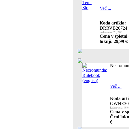
Več ...
Koda artikla:
DRRVB26724
Redna cena: 29,99 €
Cena v spletni
luknji: 29,99 €
Necromund
Več ...
Koda arti
GWNE300
Redna cena: 46,0
Cena v sp
Črni lukn
€