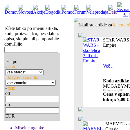
Iskali ste artikle za
katerokol
Iščete lahko po imenu artikla,
kodi, proizvajalcu, besedah iz
opisa, skupini ali pa uporabite
STAR WARS - 
domišljijo:
Empire
Išči po:
Več ...
-
starosti
-
blagovni znamki
Koda artikla:
MUGABYMU
-
ceni
Redna cena: 7,00 €
od
Cena v spletn
luknji: 7,00 €
do
EUR
MARVEL - sk
Miselne uganke
Classic