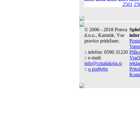
2561
25
© 2006 - 2018 Ponva
Splo
d.o.o., Kamnik. Vse
info
pravice pridržane.
Post
Varn
:: telefon: 0590 31220
Piško
:: e-mail:
Vrači
info@crnaluknja.si
rekla
::
o podjetju
Prito
Kont