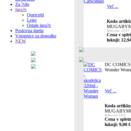
Za ?olo
Več ...
Igra?e
Quercetti
Lego
Koda artikl
Ostale igra?e
MUGABYM
Poslovna darila
Redna cena: 12,94 €
Cena v sple
Vstopnice za dogodke
luknji: 12,9
NEW
DC COMICS - 
Wonder Wom
Več ...
Koda artikla
MUGABYMU
Redna cena: 9,00 €
Cena v splet
luknji: 9,00 €