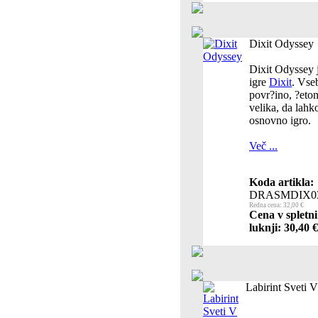
Dixit Odyssey
Dixit Odyssey j
igre
Dixit
. Vse
povr?ino, ?etone
velika, da lahk
osnovno igro.
Več ...
Koda artikla:
DRASMDIX0
Redna cena: 32,00 €
Cena v spletn
luknji: 30,40 €
Labirint Sveti 