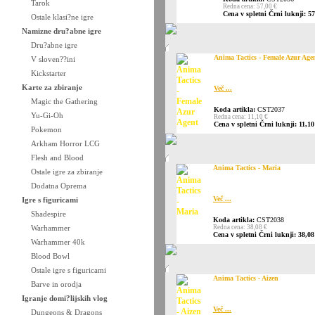
Tarok
Redna cena: 57,00 €
Cena v spletni Črni luknji: 57
Ostale klasi?ne igre
Namizne dru?abne igre
Dru?abne igre
Anima Tactics - Female Azur Age
V sloven??ini
Kickstarter
Karte za zbiranje
Več ...
Magic the Gathering
Koda artikla:
CST2037
Yu-Gi-Oh
Redna cena: 11,10 €
Cena v spletni Črni luknji: 11,10
Pokemon
Arkham Horror LCG
Flesh and Blood
Anima Tactics - Maria
Ostale igre za zbiranje
Dodatna Oprema
Več ...
Igre s figuricami
Shadespire
Koda artikla:
CST2038
Warhammer
Redna cena: 38,08 €
Cena v spletni Črni luknji: 38,08
Warhammer 40k
Blood Bowl
Ostale igre s figuricami
Anima Tactics - Aizen
Barve in orodja
Igranje domi?lijskih vlog
Več ...
Dungeons & Dragons