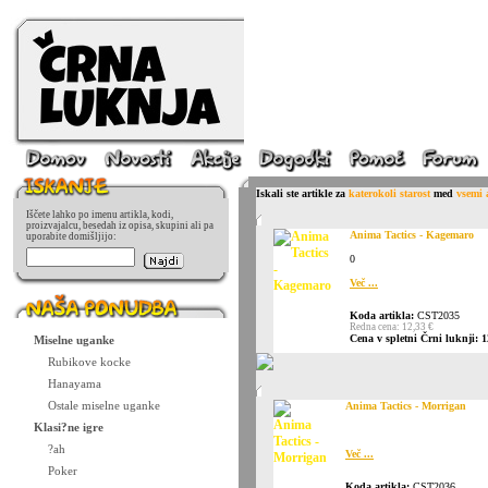
Iskali ste artikle za
katerokoli starost
med
vsemi 
Iščete lahko po imenu artikla, kodi,
proizvajalcu, besedah iz opisa, skupini ali pa
Anima Tactics - Kagemaro
uporabite domišljijo:
0
Več ...
Koda artikla:
CST2035
Redna cena: 12,33 €
Cena v spletni Črni luknji: 1
Miselne uganke
Rubikove kocke
Hanayama
Ostale miselne uganke
Anima Tactics - Morrigan
Klasi?ne igre
?ah
Več ...
Poker
Koda artikla:
CST2036