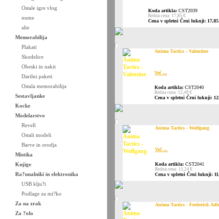
Ostale igre vlog
Koda artikla:
CST2039
Redna cena: 17,85 €
nume
Cena v spletni Črni luknji: 17,85
alie
Memorabilija
Plakati
Anima Tactics - Valentine
Skodelice
Obeski in nakit
Več ...
Darilni paketi
Ostala memorabilija
Koda artikla:
CST2040
Redna cena: 12,49 €
Sestavljanke
Cena v spletni Črni luknji: 12
Kocke
Modelarstvo
Revell
Anima Tactics - Wolfgang
Ostali modeli
Barve in orodja
Več ...
Mistika
Knjige
Koda artikla:
CST2041
Redna cena: 11,24 €
Ra?unalniki in elektronika
Cena v spletni Črni luknji: 11
USB klju?i
Podlage za mi?ko
Za na zrak
Anima Tactics - Frederick Adl
Za ?olo