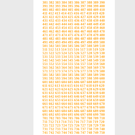
381
382
383
384
385
386
387
388
389
390
391
392
393
394
395
396
397
398
399
400
401
402
403
404
405
406
407
408
409
410
411
412
413
414
415
416
417
418
419
420
421
422
423
424
425
426
427
428
429
430
431
432
433
434
435
436
437
438
439
440
441
442
443
444
445
446
447
448
449
450
451
452
453
454
455
456
457
458
459
460
461
462
463
464
465
466
467
468
469
470
471
472
473
474
475
476
477
478
479
480
481
482
483
484
485
486
487
488
489
490
491
492
493
494
495
496
497
498
499
500
501
502
503
504
505
506
507
508
509
510
511
512
513
514
515
516
517
518
519
520
521
522
523
524
525
526
527
528
529
530
531
532
533
534
535
536
537
538
539
540
541
542
543
544
545
546
547
548
549
550
551
552
553
554
555
556
557
558
559
560
561
562
563
564
565
566
567
568
569
570
571
572
573
574
575
576
577
578
579
580
581
582
583
584
585
586
587
588
589
590
591
592
593
594
595
596
597
598
599
600
601
602
603
604
605
606
607
608
609
610
611
612
613
614
615
616
617
618
619
620
621
622
623
624
625
626
627
628
629
630
631
632
633
634
635
636
637
638
639
640
641
642
643
644
645
646
647
648
649
650
651
652
653
654
655
656
657
658
659
660
661
662
663
664
665
666
667
668
669
670
671
672
673
674
675
676
677
678
679
680
681
682
683
684
685
686
687
688
689
690
691
692
693
694
695
696
697
698
699
700
701
702
703
704
705
706
707
708
709
710
711
712
713
714
715
716
717
718
719
720
721
722
723
724
725
726
727
728
729
730
731
732
733
734
735
736
737
738
739
740
741
742
743
744
745
746
747
748
749
750