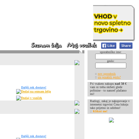
uporabniško ime:
geslo:
::
nov uporabnik
::
ste pozabili geslo?
Pri vsakem nakupu
nad 50 €
vam ni treba skrbeti glede
Daljši rok dostave!
poštnine - to namreč plačamo
Dodaj na seznam želja
mi!
Dodaj v voziček
Razlogi, zakaj je nakupovanje v
internetni trgovini Črna luknja
tako prijetno in udobno!
::
Klikni me!
Daljši rok dostave!