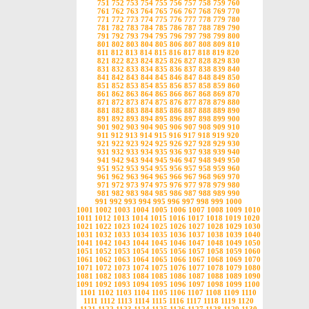
751
752
753
754
755
756
757
758
759
760
761
762
763
764
765
766
767
768
769
770
771
772
773
774
775
776
777
778
779
780
781
782
783
784
785
786
787
788
789
790
791
792
793
794
795
796
797
798
799
800
801
802
803
804
805
806
807
808
809
810
811
812
813
814
815
816
817
818
819
820
821
822
823
824
825
826
827
828
829
830
831
832
833
834
835
836
837
838
839
840
841
842
843
844
845
846
847
848
849
850
851
852
853
854
855
856
857
858
859
860
861
862
863
864
865
866
867
868
869
870
871
872
873
874
875
876
877
878
879
880
881
882
883
884
885
886
887
888
889
890
891
892
893
894
895
896
897
898
899
900
901
902
903
904
905
906
907
908
909
910
911
912
913
914
915
916
917
918
919
920
921
922
923
924
925
926
927
928
929
930
931
932
933
934
935
936
937
938
939
940
941
942
943
944
945
946
947
948
949
950
951
952
953
954
955
956
957
958
959
960
961
962
963
964
965
966
967
968
969
970
971
972
973
974
975
976
977
978
979
980
981
982
983
984
985
986
987
988
989
990
991
992
993
994
995
996
997
998
999
1000
1001
1002
1003
1004
1005
1006
1007
1008
1009
1010
1011
1012
1013
1014
1015
1016
1017
1018
1019
1020
1021
1022
1023
1024
1025
1026
1027
1028
1029
1030
1031
1032
1033
1034
1035
1036
1037
1038
1039
1040
1041
1042
1043
1044
1045
1046
1047
1048
1049
1050
1051
1052
1053
1054
1055
1056
1057
1058
1059
1060
1061
1062
1063
1064
1065
1066
1067
1068
1069
1070
1071
1072
1073
1074
1075
1076
1077
1078
1079
1080
1081
1082
1083
1084
1085
1086
1087
1088
1089
1090
1091
1092
1093
1094
1095
1096
1097
1098
1099
1100
1101
1102
1103
1104
1105
1106
1107
1108
1109
1110
1111
1112
1113
1114
1115
1116
1117
1118
1119
1120