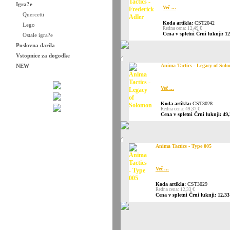
Igra?e
Več ...
Quercetti
Koda artikla:
CST2042
Lego
Redna cena: 12,49 €
Cena v spletni Črni luknji: 12
Ostale igra?e
Poslovna darila
Vstopnice za dogodke
NEW
Anima Tactics - Legacy of Sol
Več ...
Koda artikla:
CST3028
Redna cena: 49,37 €
Cena v spletni Črni luknji: 49,
Anima Tactics - Type 005
Več ...
Koda artikla:
CST3029
Redna cena: 12,33 €
Cena v spletni Črni luknji: 12,33