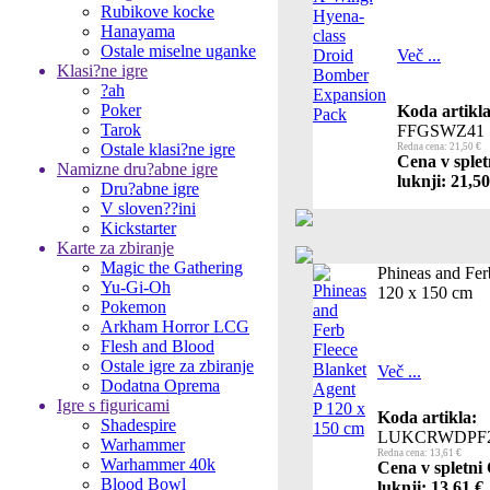
Rubikove kocke
Hanayama
Ostale miselne uganke
Več ...
Klasi?ne igre
?ah
Poker
Koda artikla
Tarok
FFGSWZ41
Ostale klasi?ne igre
Redna cena: 21,50 €
Cena v splet
Namizne dru?abne igre
luknji: 21,50
Dru?abne igre
V sloven??ini
Kickstarter
Karte za zbiranje
Magic the Gathering
Phineas and Fer
Yu-Gi-Oh
120 x 150 cm
Pokemon
Arkham Horror LCG
Flesh and Blood
Ostale igre za zbiranje
Več ...
Dodatna Oprema
Igre s figuricami
Koda artikla:
Shadespire
LUKCRWDPF
Warhammer
Redna cena: 13,61 €
Warhammer 40k
Cena v spletni
Blood Bowl
luknji: 13,61 €