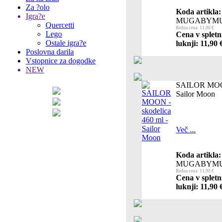
Za ?olo
Koda artikla:
Igra?e
MUGABYMU
Quercetti
Redna cena: 11,90 €
Lego
Cena v spletn
Ostale igra?e
luknji: 11,90 
Poslovna darila
Vstopnice za dogodke
NEW
SAILOR MOON 
Sailor Moon
Več ...
Koda artikla:
MUGABYMU
Redna cena: 11,90 €
Cena v spletn
luknji: 11,90 