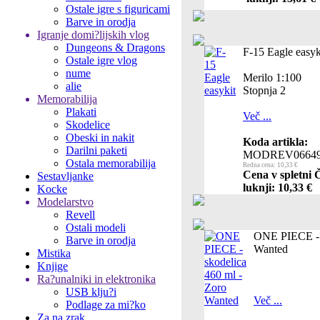
Ostale igre s figuricami
Barve in orodja
Igranje domi?lijskih vlog
Dungeons & Dragons
F-15 Eagle easyk
Ostale igre vlog
nume
Merilo 1:100
alie
Stopnja 2
Memorabilija
Plakati
Več ...
Skodelice
Obeski in nakit
Koda artikla:
Darilni paketi
MODREV0664
Ostala memorabilija
Redna cena: 10,33 €
Cena v spletni 
Sestavljanke
luknji: 10,33 €
Kocke
Modelarstvo
Revell
Ostali modeli
ONE PIECE - s
Barve in orodja
Wanted
Mistika
Knjige
Ra?unalniki in elektronika
USB klju?i
Več ...
Podlage za mi?ko
Za na zrak