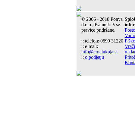
© 2006 - 2018 Ponva
Splo
d.o.o., Kamnik. Vse
info
pravice pridržane.
Post
Varn
:: telefon: 0590 31220
Piško
:: e-mail:
Vrači
info@crnaluknja.si
rekla
::
o podjetju
Prito
Kont