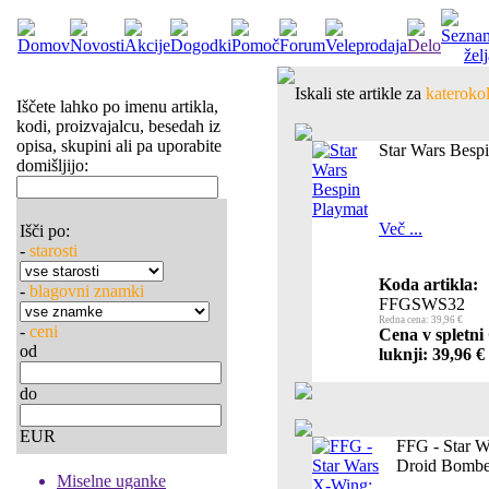
Iskali ste artikle za
katerokol
Iščete lahko po imenu artikla,
kodi, proizvajalcu, besedah iz
opisa, skupini ali pa uporabite
Star Wars Besp
domišljijo:
Več ...
Išči po:
-
starosti
Koda artikla:
-
blagovni znamki
FFGSWS32
Redna cena: 39,96 €
-
ceni
Cena v spletni
od
luknji: 39,96 €
do
EUR
FFG - Star W
Droid Bombe
Miselne uganke