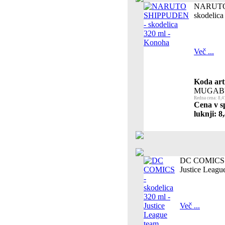
NARUTO
skodelica
Več ...
Koda art
MUGAB
Redna cena: 8,4
Cena v s
luknji: 8
DC COMICS - 
Justice Leagu
Več ...