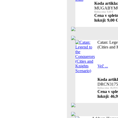
Koda artikla
MUGABYMU
Redna cena: 9,00 €
Cena v splet
luknji: 9,00 €
Catan: Lege
(Cities and 
Več ...
Koda artikl
DRCN3175
Redna cena: 46,99 €
Cena v sple
luknji: 46,9