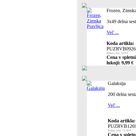
Frozen, Zimska
3x49 delna ses
Več ...
Koda artikla:
PUZRVB0926
Redna cena: 9,99 €
Cena v spletn
luknji: 9,99 €
Galaksija
200 delna sest
Več ...
Koda artikla:
PUZRVB126
Redna cena: 11,49 €
Cena v spletn