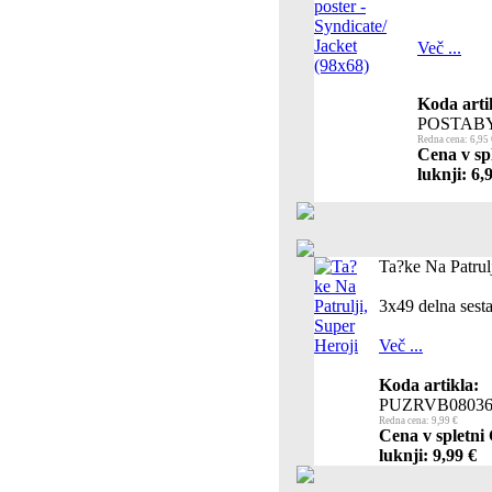
Več ...
Koda arti
POSTAB
Redna cena: 6,95 
Cena v sp
luknji: 6,
Ta?ke Na Patrulj
3x49 delna sest
Več ...
Koda artikla:
PUZRVB0803
Redna cena: 9,99 €
Cena v spletni
luknji: 9,99 €