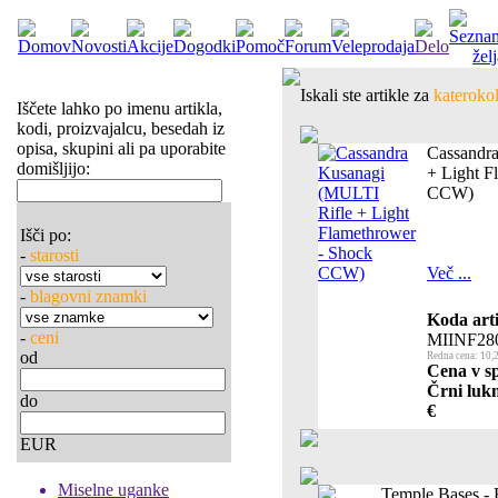
Iskali ste artikle za
katerokol
Iščete lahko po imenu artikla,
kodi, proizvajalcu, besedah iz
opisa, skupini ali pa uporabite
Cassandr
domišljijo:
+ Light F
CCW)
Išči po:
-
starosti
Več ...
-
blagovni znamki
Koda arti
-
ceni
MIINF28
od
Redna cena: 10,
Cena v sp
Črni lukn
do
€
EUR
Miselne uganke
Temple Bases -