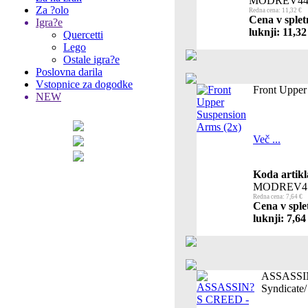
MODREV44
Za ?olo
Redna cena: 11,32 €
Cena v splet
Igra?e
luknji: 11,32
Quercetti
Lego
Ostale igra?e
Poslovna darila
Vstopnice za dogodke
Front Upper
NEW
Več ...
Koda artikl
MODREV4
Redna cena: 7,64 €
Cena v sple
luknji: 7,64
ASSASSIN
Syndicate/