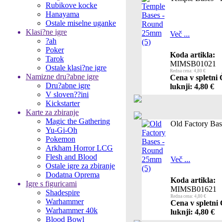
Rubikove kocke
Hanayama
Ostale miselne uganke
Klasi?ne igre
Več ...
?ah
Poker
Koda artikla:
Tarok
MIMSB01021
Ostale klasi?ne igre
Redna cena: 4,80 €
Namizne dru?abne igre
Cena v spletni 
Dru?abne igre
luknji: 4,80 €
V sloven??ini
Kickstarter
Karte za zbiranje
Magic the Gathering
Old Factory Ba
Yu-Gi-Oh
Pokemon
Arkham Horror LCG
Flesh and Blood
Več ...
Ostale igre za zbiranje
Dodatna Oprema
Koda artikla:
Igre s figuricami
MIMSB01621
Shadespire
Redna cena: 4,80 €
Warhammer
Cena v spletni
Warhammer 40k
luknji: 4,80 €
Blood Bowl