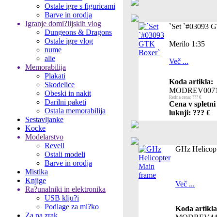
Ostale igre s figuricami
Barve in orodja
Igranje domi?lijskih vlog
`Set `#03093 
Dungeons & Dragons
Ostale igre vlog
Merilo 1:35
nume
alie
Več ...
Memorabilija
Plakati
Koda artikla:
Skodelice
MODREV007
Obeski in nakit
Redna cena: ??? €
Darilni paketi
Cena v spletni
Ostala memorabilija
luknji: ??? €
Sestavljanke
Kocke
Modelarstvo
Revell
GHz Helicopt
Ostali modeli
Barve in orodja
Mistika
Knjige
Več ...
Ra?unalniki in elektronika
USB klju?i
Podlage za mi?ko
Koda artikla
Za na zrak