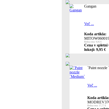
Gangan
Več ...
Koda artikla:
MITOW06001
Redna cena: 9,95 €
Cena v spletni
luknji: 9,95 €
`Paint nozzle
Več ...
Koda artikla
MODREV37
Redna cena: 17,77 €
Cena v splet