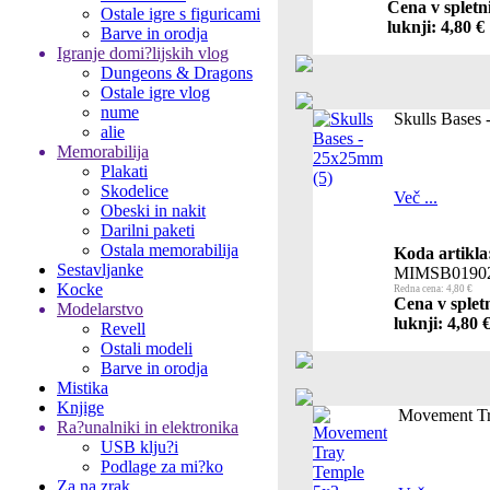
Cena v spletn
Ostale igre s figuricami
luknji: 4,80 €
Barve in orodja
Igranje domi?lijskih vlog
Dungeons & Dragons
Ostale igre vlog
nume
Skulls Bases
alie
Memorabilija
Plakati
Skodelice
Več ...
Obeski in nakit
Darilni paketi
Ostala memorabilija
Koda artikla
Sestavljanke
MIMSB0190
Kocke
Redna cena: 4,80 €
Cena v splet
Modelarstvo
luknji: 4,80 
Revell
Ostali modeli
Barve in orodja
Mistika
Knjige
Movement T
Ra?unalniki in elektronika
USB klju?i
Podlage za mi?ko
Za na zrak