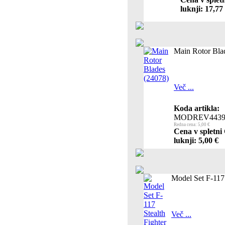
luknji: 17,77
Main Rotor Bla
Več ...
Koda artikla:
MODREV4439
Redna cena: 5,00 €
Cena v spletni
luknji: 5,00 €
Model Set F-117 
Več ...