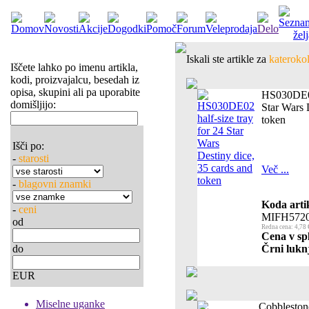
Iskali ste artikle za
katerokol
Iščete lahko po imenu artikla,
kodi, proizvajalcu, besedah iz
opisa, skupini ali pa uporabite
HS030DE02 
domišljijo:
Star Wars 
token
Išči po:
-
starosti
Več ...
-
blagovni znamki
Koda arti
-
ceni
MIFH572
od
Redna cena: 4,78 
Cena v spl
do
Črni luknj
EUR
Miselne uganke
Cobblesto