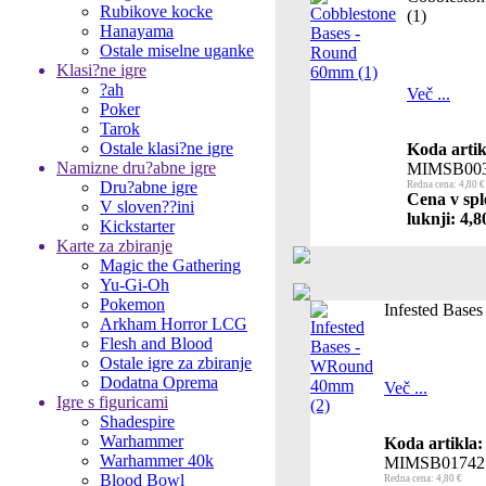
Rubikove kocke
(1)
Hanayama
Ostale miselne uganke
Klasi?ne igre
?ah
Več ...
Poker
Tarok
Ostale klasi?ne igre
Koda artik
Namizne dru?abne igre
MIMSB00
Dru?abne igre
Redna cena: 4,80 €
Cena v spl
V sloven??ini
luknji: 4,8
Kickstarter
Karte za zbiranje
Magic the Gathering
Yu-Gi-Oh
Pokemon
Infested Base
Arkham Horror LCG
Flesh and Blood
Ostale igre za zbiranje
Dodatna Oprema
Več ...
Igre s figuricami
Shadespire
Warhammer
Koda artikla:
Warhammer 40k
MIMSB01742
Blood Bowl
Redna cena: 4,80 €