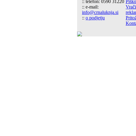
:: telefon: 0590 31220
Piško
:: e-mail:
Vrači
info@crnaluknja.si
rekla
::
o podjetju
Prito
Kont