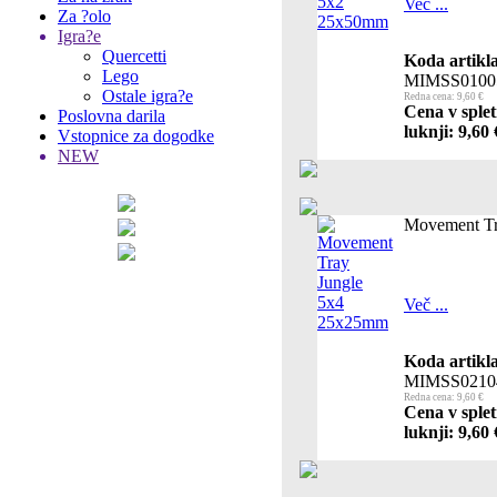
Več ...
Za ?olo
Igra?e
Quercetti
Koda artikla
Lego
MIMSS0100
Ostale igra?e
Redna cena: 9,60 €
Cena v splet
Poslovna darila
luknji: 9,60 
Vstopnice za dogodke
NEW
Movement Tr
Več ...
Koda artikla
MIMSS0210
Redna cena: 9,60 €
Cena v splet
luknji: 9,60 