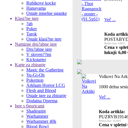
Rubikove kocke
Hanayama
Ostale miselne uganke
Klasi?ne igre
Več ...
?ah
Poker
Tarok
Koda artikl
Ostale klasi?ne igre
POSTABYD
Namizne dru?abne igre
Redna cena: 6,00 €
Cena v sple
Dru?abne igre
luknji: 6,00 
V sloven??ini
Kickstarter
Karte za zbiranje
Magic the Gathering
Yu-Gi-Oh
Volkovi Na Arkt
Pokemon
Arkham Horror LCG
1000 delna sest
Flesh and Blood
Ostale igre za zbiranje
Več ...
Dodatna Oprema
Igre s figuricami
Shadespire
Koda artikla:
Warhammer
PUZRVB1914
Warhammer 40k
Redna cena: 16,49 €
Cena v spletni
Blood Bowl