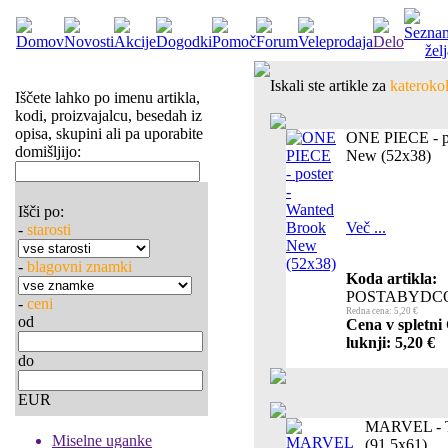
Iskali ste artikle za
katerokol
Iščete lahko po imenu artikla,
kodi, proizvajalcu, besedah iz
opisa, skupini ali pa uporabite
ONE PIECE - po
domišljijo:
New (52x38)
Išči po:
Več ...
-
starosti
-
blagovni znamki
Koda artikla:
POSTABYDC
-
ceni
Redna cena: 5,20 €
od
Cena v spletni
luknji: 5,20 €
do
EUR
MARVEL - Th
Miselne uganke
(91.5x61)