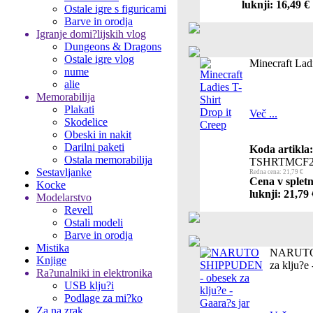
luknji: 16,49 €
Ostale igre s figuricami
Barve in orodja
Igranje domi?lijskih vlog
Dungeons & Dragons
Ostale igre vlog
Minecraft Ladi
nume
alie
Memorabilija
Plakati
Več ...
Skodelice
Obeski in nakit
Darilni paketi
Koda artikla:
Ostala memorabilija
TSHRTMCF2
Sestavljanke
Redna cena: 21,79 €
Cena v spletn
Kocke
luknji: 21,79 
Modelarstvo
Revell
Ostali modeli
Barve in orodja
Mistika
NARUTO 
Knjige
za klju?e 
Ra?unalniki in elektronika
USB klju?i
Podlage za mi?ko
Za na zrak