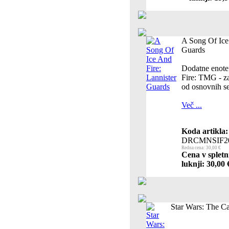
A Song Of Ice 
Guards
Dodatne enote
Fire: TMG - za
od osnovnih se
Več ...
Koda artikla:
DRCMNSIF2
Redna cena: 30,00 €
Cena v spletn
luknji: 30,00 
Star Wars: The C