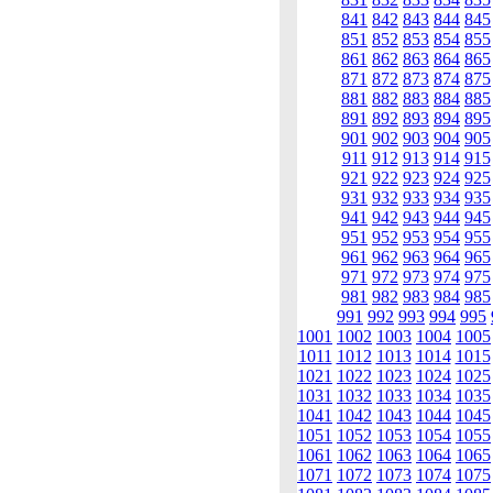
841
842
843
844
845
851
852
853
854
855
861
862
863
864
865
871
872
873
874
875
881
882
883
884
885
891
892
893
894
895
901
902
903
904
905
911
912
913
914
915
921
922
923
924
925
931
932
933
934
935
941
942
943
944
945
951
952
953
954
955
961
962
963
964
965
971
972
973
974
975
981
982
983
984
985
991
992
993
994
995
1001
1002
1003
1004
1005
1011
1012
1013
1014
1015
1021
1022
1023
1024
1025
1031
1032
1033
1034
1035
1041
1042
1043
1044
1045
1051
1052
1053
1054
1055
1061
1062
1063
1064
1065
1071
1072
1073
1074
1075