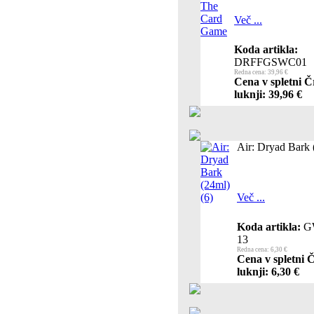
Več ...
Koda artikla:
DRFFGSWC01
Redna cena: 39,96 €
Cena v spletni Č
luknji: 39,96 €
Air: Dryad Bark 
Več ...
Koda artikla:
G
13
Redna cena: 6,30 €
Cena v spletni 
luknji: 6,30 €