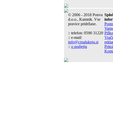
© 2006 - 2018 Ponva
Splo
d.o.o., Kamnik. Vse
info
pravice pridržane.
Post
Varn
:: telefon: 0590 31220
Piško
:: e-mail:
Vrači
info@crnaluknja.si
rekla
::
o podjetju
Prito
Kont