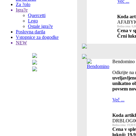
Več ...
Za ?olo
Igra?e
Quercetti
Koda art
Lego
AFABYK
Ostale igra?e
Redna cena: 6,0
Cena v sp
Poslovna darila
Črni lukn
Vstopnice za dogodke
NEW
Bendomino
Odkrijte na
uveljavljen
unikatno o
povsem no
Več ...
Koda artikl
DRBLOG0
Redna cena: 19,90 €
Cena v sple
luknji: 19,9