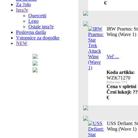
€
Za ?olo
Igra?e
Quercetti
Lego
Ostale igra?e
IRW Praetus: St
Poslovna darila
Wing (Wave 1)
Vstopnice za dogodke
NEW
Več ...
Koda artikla:
WZK71270
Redna cena: ??? €
Cena v spletni
Črni luknji: ?
€
USS Defiant: St
Wing (Wave 1)