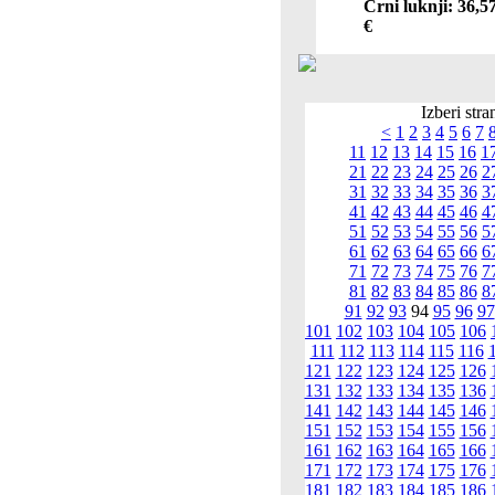
Črni luknji: 36,5
€
Izberi stra
<
1
2
3
4
5
6
7
11
12
13
14
15
16
1
21
22
23
24
25
26
2
31
32
33
34
35
36
3
41
42
43
44
45
46
4
51
52
53
54
55
56
5
61
62
63
64
65
66
6
71
72
73
74
75
76
7
81
82
83
84
85
86
8
91
92
93
94
95
96
97
101
102
103
104
105
106
111
112
113
114
115
116
121
122
123
124
125
126
131
132
133
134
135
136
141
142
143
144
145
146
151
152
153
154
155
156
161
162
163
164
165
166
171
172
173
174
175
176
181
182
183
184
185
186