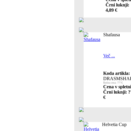
Črni luknji:
4,89 €
Shafausa
Več ...
Koda artikla:
DRASMSHAF
Redna cena: ??? €
Cena v spletn
Črni luknji: 
€
Helvetia Cup