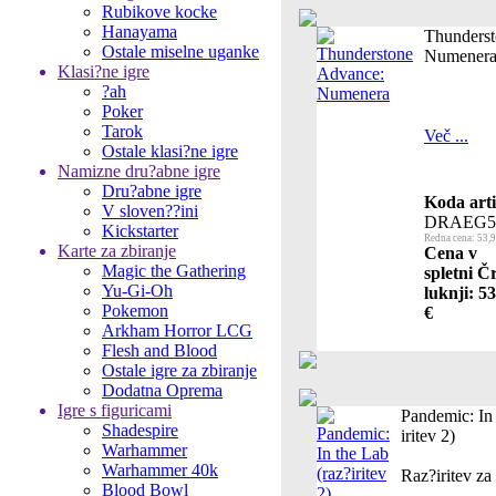
Rubikove kocke
Hanayama
Thunderst
Ostale miselne uganke
Numener
Klasi?ne igre
?ah
Poker
Tarok
Več ...
Ostale klasi?ne igre
Namizne dru?abne igre
Dru?abne igre
Koda arti
V sloven??ini
DRAEG5
Kickstarter
Redna cena: 53,9
Karte za zbiranje
Cena v
Magic the Gathering
spletni Č
Yu-Gi-Oh
luknji: 5
Pokemon
€
Arkham Horror LCG
Flesh and Blood
Ostale igre za zbiranje
Dodatna Oprema
Igre s figuricami
Pandemic: In 
Shadespire
iritev 2)
Warhammer
Warhammer 40k
Raz?iritev za
Blood Bowl