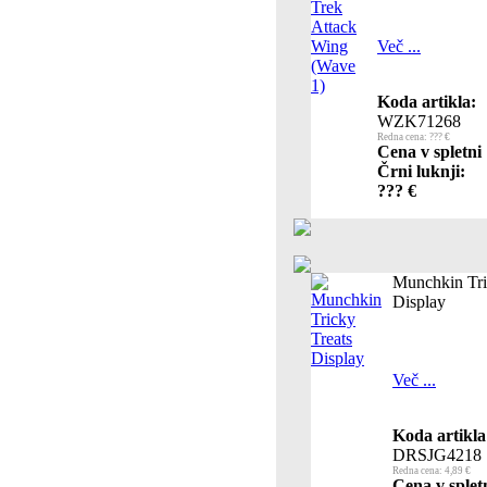
Več ...
Koda artikla:
WZK71268
Redna cena: ??? €
Cena v spletni
Črni luknji:
??? €
Munchkin Tri
Display
Več ...
Koda artikla
DRSJG4218
Redna cena: 4,89 €
Cena v splet