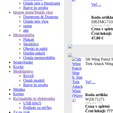
Ostale igre s figuricami
Več ...
Barve in orodja
Igranje domi?lijskih vlog
Dungeons & Dragons
Koda artikla
Ostale igre vlog
DRZMG711
nume
Redna cena: 47,80 €
Cena v splet
alie
Črni luknji:
Memorabilija
47,80 €
Plakati
Skodelice
Obeski in nakit
Darilni paketi
Ostala memorabilija
5th Wing Patrol S
Sestavljanke
Trek Attack Win
Kocke
Modelarstvo
Revell
Ostali modeli
Več ...
Barve in orodja
Mistika
Knjige
Koda artikla:
Ra?unalniki in elektronika
WZK71271
USB klju?i
Redna cena: ??? €
Cena v spletni
Podlage za mi?ko
Črni luknji: ???
Za na zrak