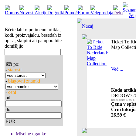
Nazaj
Iščete lahko po imenu artikla,
kodi, proizvajalcu, besedah iz
opisa, skupini ali pa uporabite
Ticket To Ri
domišljijo:
Map Collect
Išči po:
Več ...
-
starosti
-
blagovni znamki
Koda artikl
-
ceni
DRDOW720
od
Redna cena: 27,99 €
Cena v sple
do
Črni luknji:
26,59 €
EUR
Miselne uganke