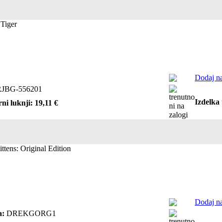
 Tiger
Dodaj na
JBG-556201
Izdelka 
ni luknji: 19,11 €
ttens: Original Edition
Dodaj na
a:
DREKGORG1