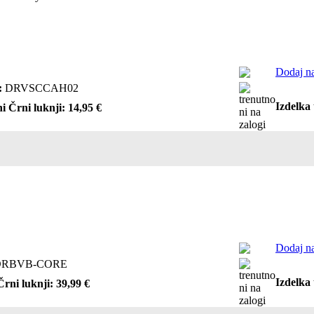
Dodaj na
:
DRVSCCAH02
Izdelka 
i Črni luknji: 14,95 €
Dodaj na
RBVB-CORE
Izdelka 
Črni luknji: 39,99 €