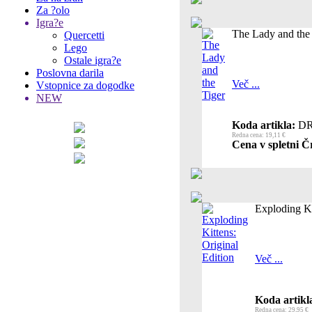
Za ?olo
Igra?e
The Lady and the
Quercetti
Lego
Ostale igra?e
Poslovna darila
Več ...
Vstopnice za dogodke
NEW
Koda artikla:
DR
Redna cena: 19,11 €
Cena v spletni Čr
Exploding Ki
Več ...
Koda artikl
Redna cena: 29,95 €