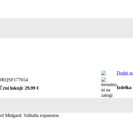
Dodaj na
RQSF177654
Izdelka 
Črni luknji: 29,99 €
f Midgard: Valhalla expansion