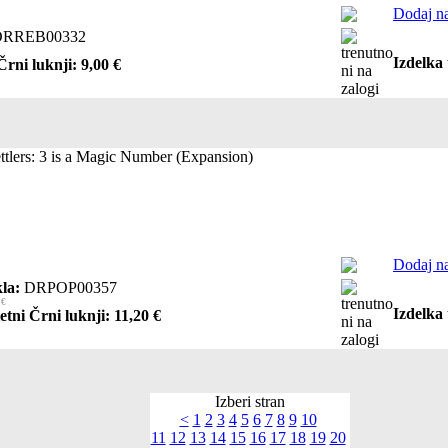
Dodaj na
RREB00332
Izdelka 
Črni luknji: 9,00 €
ettlers: 3 is a Magic Number (Expansion)
Dodaj na
la:
DRPOP00357
 €
Izdelka 
etni Črni luknji: 11,20 €
Izberi stran
<
1
2
3
4
5
6
7
8
9
10
11
12
13
14
15
16
17
18
19
20