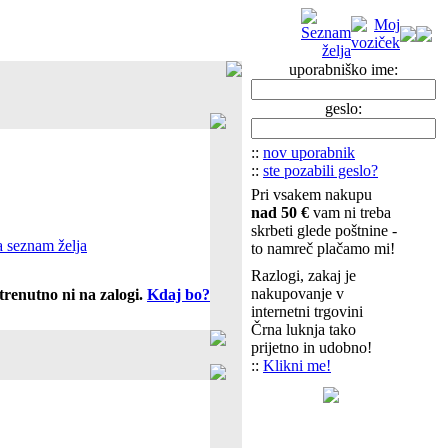
uporabniško ime:
geslo:
::
nov uporabnik
::
ste pozabili geslo?
Pri vsakem nakupu
nad 50 €
vam ni treba
skrbeti glede poštnine -
 seznam želja
to namreč plačamo mi!
Razlogi, zakaj je
nakupovanje v
trenutno ni na zalogi.
Kdaj bo?
internetni trgovini
Črna luknja tako
prijetno in udobno!
::
Klikni me!