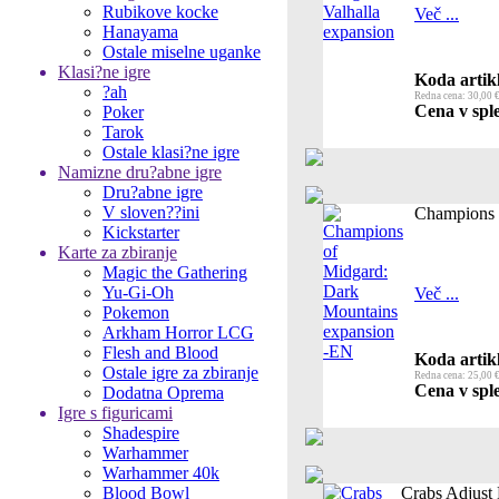
Rubikove kocke
Več ...
Hanayama
Ostale miselne uganke
Klasi?ne igre
Koda artik
?ah
Redna cena: 30,00 
Cena v sple
Poker
Tarok
Ostale klasi?ne igre
Namizne dru?abne igre
Dru?abne igre
V sloven??ini
Champions 
Kickstarter
Karte za zbiranje
Magic the Gathering
Yu-Gi-Oh
Več ...
Pokemon
Arkham Horror LCG
Flesh and Blood
Koda artik
Ostale igre za zbiranje
Redna cena: 25,00 
Cena v sple
Dodatna Oprema
Igre s figuricami
Shadespire
Warhammer
Warhammer 40k
Blood Bowl
Crabs Adjust