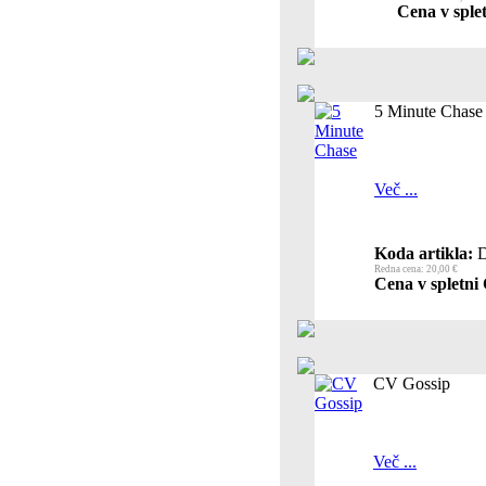
Cena v splet
5 Minute Chase
Več ...
Koda artikla:
D
Redna cena: 20,00 €
Cena v spletni 
CV Gossip
Več ...