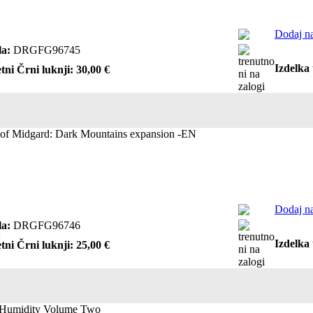
Dodaj na
la:
DRGFG96745
€
Izdelka 
tni Črni luknji: 30,00 €
of Midgard: Dark Mountains expansion -EN
Dodaj na
la:
DRGFG96746
€
Izdelka 
tni Črni luknji: 25,00 €
 Humidity Volume Two