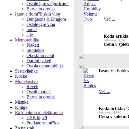
Ostale igre s figuricami
Barve in orodja
Igranje domi?lijskih vlog
Dungeons & Dragons
Več ...
Ostale igre vlog
nume
alie
Koda artikla
Memorabilija
Redna cena: 14,95 €
Cena v spletn
Plakati
Skodelice
Obeski in nakit
Darilni paketi
Ostala memorabilija
Bears Vs Babies
Sestavljanke
Kocke
Modelarstvo
Revell
Več ...
Ostali modeli
Barve in orodja
Mistika
Knjige
Koda artikla:
D
Ra?unalniki in elektronika
Redna cena: 39,99 €
Cena v spletni 
USB klju?i
Podlage za mi?ko
Za na zrak