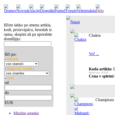
Nazaj
Iščete lahko po imenu artikla,
kodi, proizvajalcu, besedah iz
opisa, skupini ali pa uporabite
Chakra
domišljijo:
Več ...
Išči po:
-
starosti
-
blagovni znamki
Koda artikla:
D
Redna cena: 29,99 €
Cena v spletni 
-
ceni
od
do
Champions o
EUR
Miselne uganke