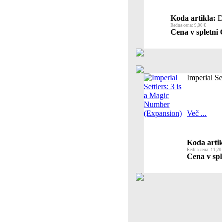
Koda artikla:
D
Redna cena: 9,00 €
Cena v spletni 
Imperial S
Več ...
Koda artik
Redna cena: 11,20
Cena v spl