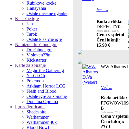
Rubikove kocke
Hanayama
Več ...
Ostale miselne uganke
Klasi?ne igre
Koda artikla:
?ah
DRFFGTY02
Poker
Redna cena: 15,98 €
Tarok
Cena v spletni
Ostale klasi?ne igre
Črni luknji:
Namizne dru?abne igre
15,98 €
Dru?abne igre
V sloven??ini
Kickstarter
Karte za zbiranje
WW Albatros D
Magic the Gathering
Yu-Gi-Oh
Pokemon
Arkham Horror LCG
Več ...
Flesh and Blood
Ostale igre za zbiranje
Koda artikla:
Dodatna Oprema
FFGWOW109
Igre s figuricami
B
Shadespire
Redna cena: ??? €
Cena v spletni
Warhammer
Črni luknji:
Warhammer 40k
??? €
Blood Bowl