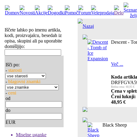
Nazaj
Iščete lahko po imenu artikla,
kodi, proizvajalcu, besedah iz
opisa, skupini ali pa uporabite
Descent - To
domišljijo:
Več ...
Išči po:
-
starosti
Koda artikla
-
blagovni znamki
DRFFGVA5
Redna cena: 48,95 €
Cena v splet
-
ceni
Črni luknji:
od
48,95 €
do
EUR
Black Sheep
Miselne uganke