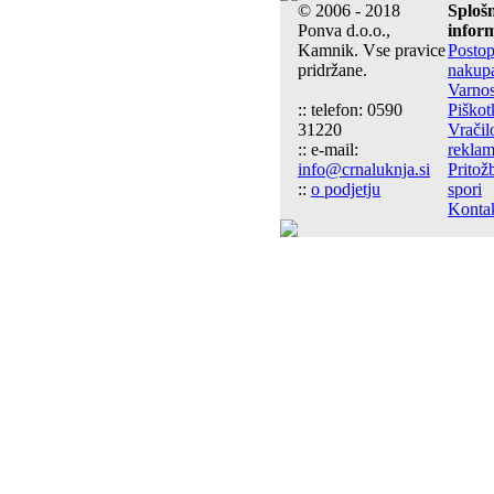
© 2006 - 2018
Sploš
Ponva d.o.o.,
inform
Kamnik. Vse pravice
Posto
pridržane.
nakup
Varnos
:: telefon: 0590
Piškot
31220
Vračil
:: e-mail:
reklam
info@crnaluknja.si
Pritož
::
o podjetju
spori
Kontak