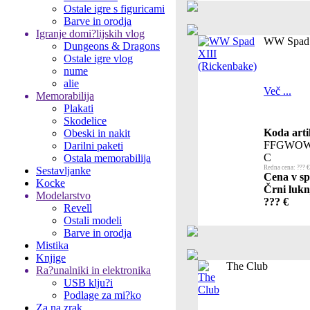
Ostale igre s figuricami
Barve in orodja
Igranje domi?lijskih vlog
WW Spad X
Dungeons & Dragons
Ostale igre vlog
nume
alie
Več ...
Memorabilija
Plakati
Skodelice
Koda arti
Obeski in nakit
FFGWOW
Darilni paketi
C
Ostala memorabilija
Redna cena: ??? €
Sestavljanke
Cena v sp
Kocke
Črni lukn
Modelarstvo
??? €
Revell
Ostali modeli
Barve in orodja
Mistika
Knjige
The Club
Ra?unalniki in elektronika
USB klju?i
Podlage za mi?ko
Za na zrak