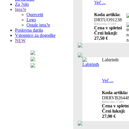
Več ...
Za ?olo
Igra?e
Quercetti
Koda artikla:
Lego
DRTUO91238
Ostale igra?e
Redna cena: 27,50 €
Cena v spletni
Poslovna darila
Črni luknji:
Vstopnice za dogodke
27,50 €
NEW
Labirinth
Več ...
Koda artikla:
DRRVB2644
Redna cena: 27,90 €
Cena v spletn
Črni luknji:
27,90 €