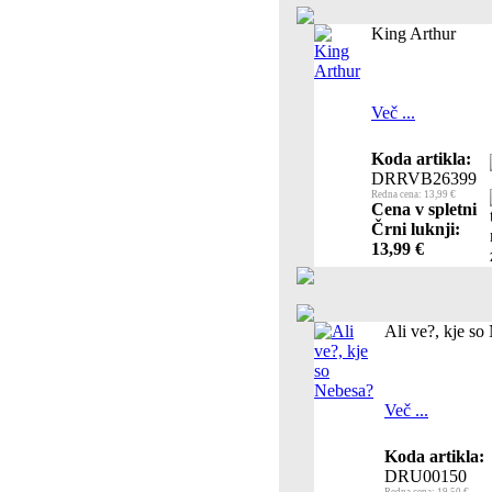
King Arthur
Več ...
Koda artikla:
DRRVB26399
Redna cena: 13,99 €
Cena v spletni
Črni luknji:
13,99 €
Ali ve?, kje so
Več ...
Koda artikla:
DRU00150