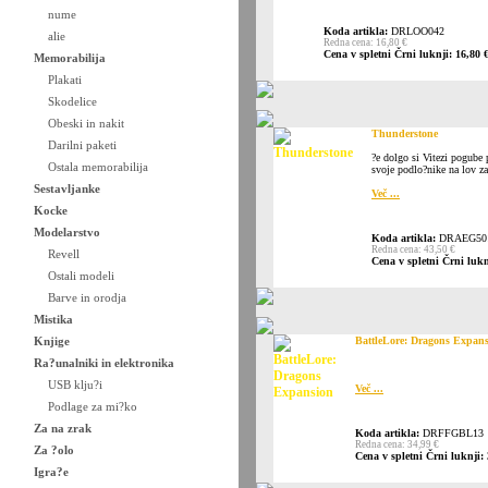
nume
Koda artikla:
DRLOO042
alie
Redna cena: 16,80 €
Cena v spletni Črni luknji: 16,80 
Memorabilija
Plakati
Skodelice
Obeski in nakit
Thunderstone
Darilni paketi
?e dolgo si Vitezi pogube 
Ostala memorabilija
svoje podlo?nike na lov za
Sestavljanke
Več ...
Kocke
Modelarstvo
Koda artikla:
DRAEG50
Redna cena: 43,50 €
Revell
Cena v spletni Črni lukn
Ostali modeli
Barve in orodja
Mistika
Knjige
BattleLore: Dragons Expan
Ra?unalniki in elektronika
USB klju?i
Več ...
Podlage za mi?ko
Za na zrak
Koda artikla:
DRFFGBL13
Redna cena: 34,99 €
Za ?olo
Cena v spletni Črni luknji: 
Igra?e