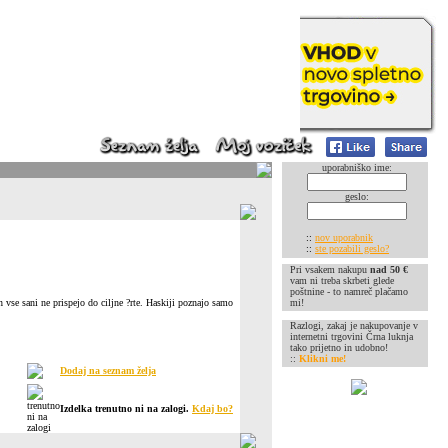
uporabniško ime:
geslo:
::
nov uporabnik
::
ste pozabili geslo?
Pri vsakem nakupu
nad 50 €
vam ni treba skrbeti glede
poštnine - to namreč plačamo
n vse sani ne prispejo do ciljne ?rte. Haskiji poznajo samo
mi!
Razlogi, zakaj je nakupovanje v
internetni trgovini Črna luknja
tako prijetno in udobno!
::
Klikni me!
Dodaj na seznam želja
Izdelka trenutno ni na zalogi.
Kdaj bo?