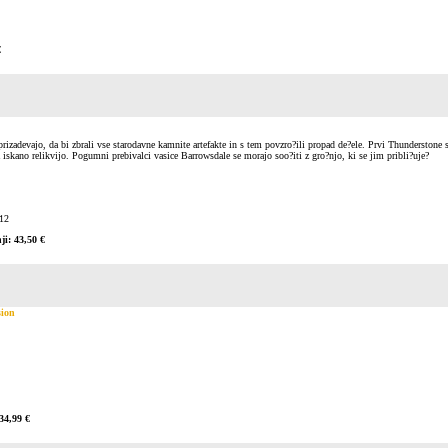
€
prizadevajo, da bi zbrali vse starodavne kamnite artefakte in s tem povzro?ili propad de?ele. Prvi Thunderstone 
 iskano relikvijo. Pogumni prebivalci vasice Barrowsdale se morajo soo?iti z gro?njo, ki se jim pribli?uje?
12
ji: 43,50 €
sion
34,99 €