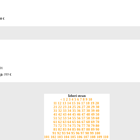
50 €
01
ji: ??? €
Izberi stran
<
1
2
3
4
5
6
7
8
9
10
11
12
13
14
15
16
17
18
19
20
21
22
23
24
25
26
27
28
29
30
31
32
33
34
35
36
37
38
39
40
41
42
43
44
45
46
47
48
49
50
51
52
53
54
55
56
57
58
59
60
61
62
63
64
65
66
67
68
69
70
71
72
73
74
75
76
77
78
79
80
81
82
83
84
85
86
87
88
89
90
91
92
93
94
95
96
97
98
99
100
101
102
103
104
105
106
107
108
109
110