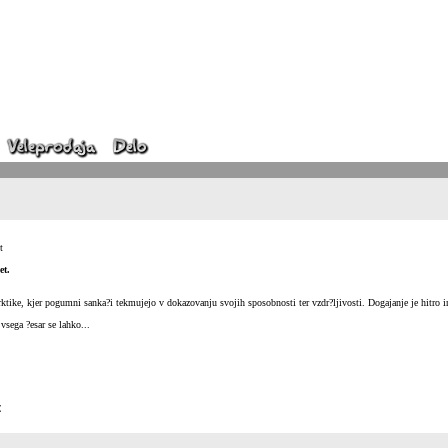
t
et.
Arktike, kjer pogumni sanka?i tekmujejo v dokazovanju svojih sposobnosti ter vzdr?ljivosti. Dogajanje je hitro i
 vsega ?esar se lahko...
€