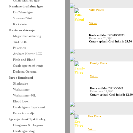
Ostale klasi?ne igre
Namizne dru?abne igre
Villa Paletti
Dru?abne igre
V sloven??ini
Več ...
Kickstarter
Karte za zbiranje
Koda artikla:
DRWIG90039
Magic the Gathering
Redna cena: 29,50 €
Cena v spletni Črni luknji: 29,50 
Yu-Gi-Oh
Pokemon
Arkham Horror LCG
Flesh and Blood
Family Fluxx
Ostale igre za zbiranje
Dodatna Oprema
Več ...
Igre s figuricami
Shadespire
Koda artikla:
DRLOO043
Warhammer
Redna cena: 12,80 €
Cena v spletni Črni luknji: 12,80
Warhammer 40k
Blood Bowl
Ostale igre s figuricami
Barve in orodja
Eco Fluxx
Igranje domi?lijskih vlog
Dungeons & Dragons
Več ...
Ostale igre vlog