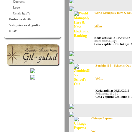
Quercetti
Lego
World Monopoly Here & Now
Ostale igra?e
Poslovna darila
Vstopnice za dogodke
Več ...
NEW
Koda artikla:
DRHAS01612
Redna cena: 39,98 €
Cena v spletni Črni luknji: 3
Zombies!!! 5 - School's Out
Več ...
Koda artikla:
DRTLC2015
Redna cena: 15,20 €
Cena v spletni Črni luknji: 
Chicago Express
Več ...