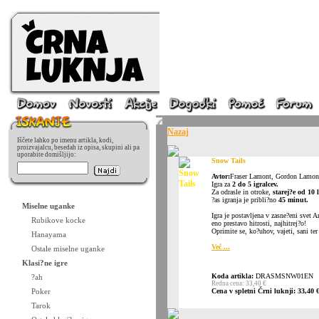
Nazaj
Iščete lahko po imenu artikla, kodi,
proizvajalcu, besedah iz opisa, skupini ali pa
uporabite domišljijo:
Snow Tails
Avtor:
Fraser Lamont, Gordon Lamon
Igra za
2 do 5 igralcev.
Za odrasle in otroke,
starej?e od 10 l
?as igranja je pribli?no
45 minut.
Miselne uganke
Igra je postavljena v zasne?eni svet 
Rubikove kocke
eno prestavo hitrosti, najhitrej?o!
Oprimite se, ko?uhov, vajeti, sani ter
Hanayama
Več ...
Ostale miselne uganke
Klasi?ne igre
Koda artikla:
DRASMSNW01EN
?ah
Redna cena: 33,40 €
Poker
Cena v spletni Črni luknji: 33,40 
Tarok