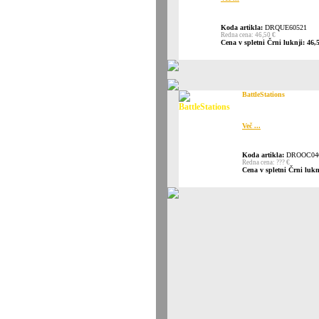
Koda artikla:
DRQUE60521
Redna cena: 46,50 €
Cena v spletni Črni luknji: 46,
BattleStations
Več ...
Koda artikla:
DROOC04
Redna cena: ??? €
Cena v spletni Črni lukn