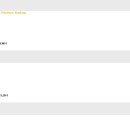
 Electronic Banking
9,98 €
15,20 €