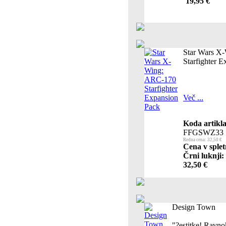
19,95 €
Star Wars X
Starfighter 
Več ...
Koda artikla
FFGSWZ33
Redna cena: 32,50 €
Cena v splet
Črni luknji:
32,50 €
Design Town
"?estitke! Ravnok