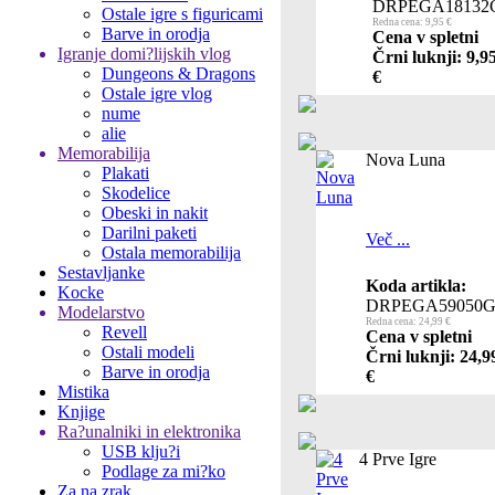
DRPEGA18132
Ostale igre s figuricami
Redna cena: 9,95 €
Barve in orodja
Cena v spletni
Igranje domi?lijskih vlog
Črni luknji: 9,9
Dungeons & Dragons
€
Ostale igre vlog
nume
alie
Memorabilija
Nova Luna
Plakati
Skodelice
Obeski in nakit
Darilni paketi
Več ...
Ostala memorabilija
Sestavljanke
Koda artikla:
Kocke
DRPEGA59050
Modelarstvo
Redna cena: 24,99 €
Revell
Cena v spletni
Ostali modeli
Črni luknji: 24,9
Barve in orodja
€
Mistika
Knjige
Ra?unalniki in elektronika
USB klju?i
4 Prve Igre
Podlage za mi?ko
Za na zrak