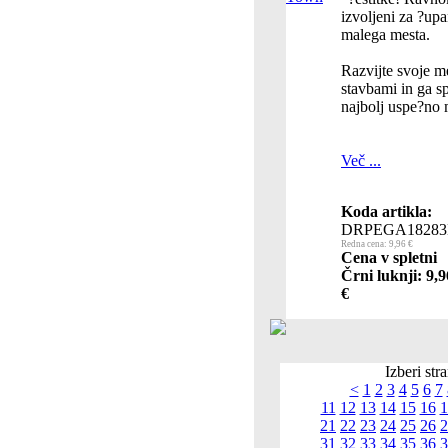
izvoljeni za ?up
malega mesta.
Razvijte svoje m
stavbami in ga s
najbolj uspe?no 
Več ...
Koda artikla:
DRPEGA18283
Redna cena: 9,96 €
Cena v spletni
Črni luknji: 9,9
€
Izberi str
<
1
2
3
4
5
6
7
11
12
13
14
15
16
1
21
22
23
24
25
26
2
31
32
33
34
35
36
3