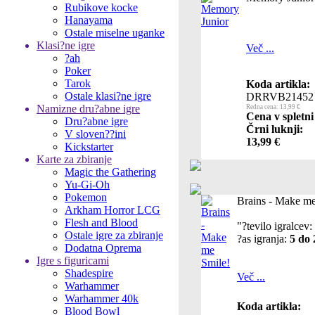
Rubikove kocke
Hanayama
Ostale miselne uganke
Klasi?ne igre
Več ...
?ah
Poker
Tarok
Koda artikla:
Ostale klasi?ne igre
DRRVB21452
Namizne dru?abne igre
Redna cena: 13,99 €
Cena v spletni
Dru?abne igre
Črni luknji:
V sloven??ini
13,99 €
Kickstarter
Karte za zbiranje
Magic the Gathering
Yu-Gi-Oh
Pokemon
Brains - Make me
Arkham Horror LCG
Flesh and Blood
"?tevilo igralcev:
Ostale igre za zbiranje
?as igranja:
5 do 
Dodatna Oprema
Igre s figuricami
Shadespire
Več ...
Warhammer
Warhammer 40k
Koda artikla:
Blood Bowl