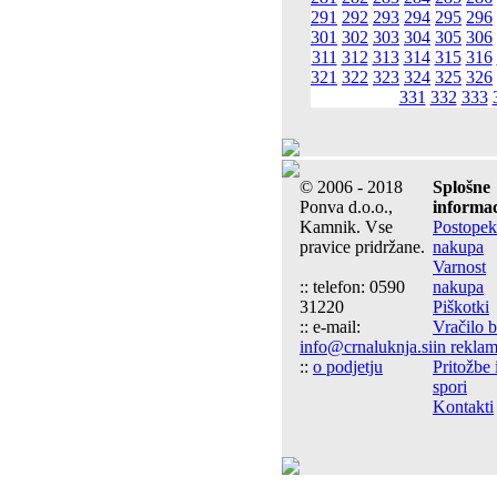
291
292
293
294
295
296
301
302
303
304
305
306
311
312
313
314
315
316
321
322
323
324
325
326
331
332
333
© 2006 - 2018
Splošne
Ponva d.o.o.,
informac
Kamnik. Vse
Postopek
pravice pridržane.
nakupa
Varnost
:: telefon: 0590
nakupa
31220
Piškotki
:: e-mail:
Vračilo 
info@crnaluknja.si
in reklam
::
o podjetju
Pritožbe 
spori
Kontakti