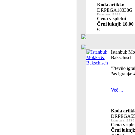
Koda artikla:
DRPEGA18338G
Redna cena: 18,00 €
Cena v spletni
Črni luknji: 18,00
€
Istanbul: M
Bakschisch
"?tevilo igr
?as igranja:
Več ...
Koda artikl
DRPEGA55
Redna cena: 19,95 €
Cena v sple
Črni luknji