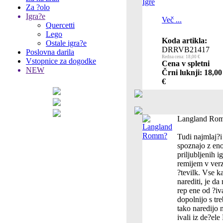
Za ?olo
Igra?e
Več ...
Quercetti
Lego
Koda artikla:
Ostale igra?e
DRRVB21417
Poslovna darila
Redna cena: 18,00 €
Vstopnice za dogodke
Cena v spletni
NEW
Črni luknji: 18,00
€
Langland Ro
Tudi najmlaj?i 
spoznajo z eno
priljubljenih i
remijem v verz
?tevilk. Vse k
narediti, je da
rep ene od ?iva
dopolnijo s tr
tako naredijo 
ivali iz de?el