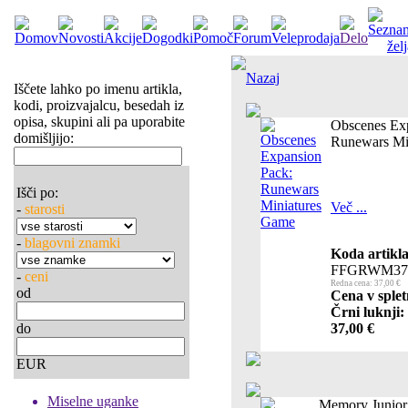
Nazaj
Iščete lahko po imenu artikla,
kodi, proizvajalcu, besedah iz
opisa, skupini ali pa uporabite
Obscenes Ex
domišljijo:
Runewars Mi
Išči po:
Več ...
-
starosti
-
blagovni znamki
Koda artikla
FFGRWM37
-
ceni
Redna cena: 37,00 €
od
Cena v splet
Črni luknji:
do
37,00 €
EUR
Miselne uganke
Memory Junior