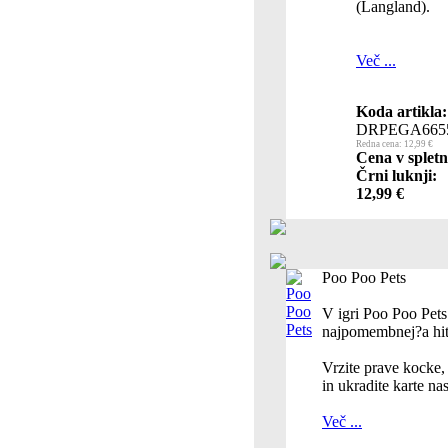
(Langland).
Več ...
Koda artikla:
DRPEGA665
Redna cena: 12,99 €
Cena v spletn
Črni luknji:
12,99 €
Poo Poo Pets
V igri Poo Poo Pets
najpomembnej?a hit
Vrzite prave kocke, 
in ukradite karte na
Več ...